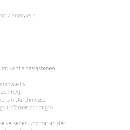
t Zinnintarsie
 im Kopf eingelassenen
ienenwachs
Joe Frex].
nderem Durchmesser
ge Lieferzeit benötigen.
ube versehen und hat an der