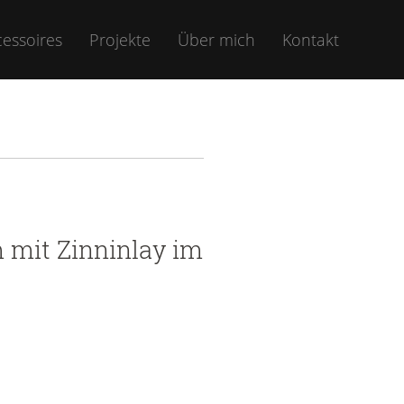
essoires
Projekte
Über mich
Kontakt
 mit Zinninlay im