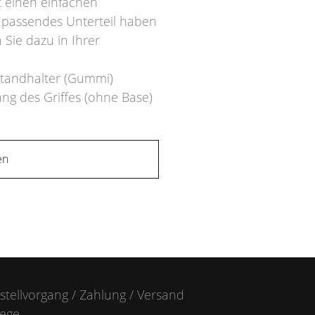
t einen einfachen
in passendes Unterteil haben
Sie dazu in Ihrer
standhalter (Gummi)
ang des Griffes (ohne Base)
en
stellvorgang / Zahlung / Versand
lege