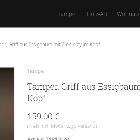
Tamper
Holz-Art
Wohnacc
er, Griff aus Essigbaum mit Zinninlay im Kopf
Tamper
Tamper, Griff aus Essigbaum
Kopf
159,00 €
(Preis inkl. MwSt.,
zzgl. Versand
)
Art-Nr: T1812-30