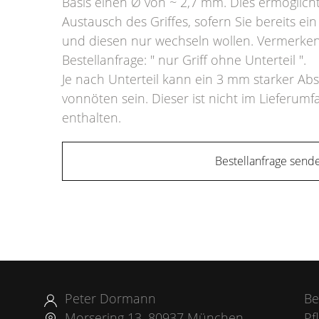
Basis einen Ø von ~ 2,7 mm. Dies ermöglich
Austausch des Griffes, sofern Sie bereits e
und diesen nur wechseln wollen. Vermerken 
Bestellanfrage: " nur Griff ohne Unterteil ".
Je nach Unterteil kann ein 3 mm starker Ab
vonnöten sein. Dieser ist nicht im Lieferumf
enthalten.
Bestellanfrage send
Peter Dormann
Be
Morsering 13, 80937 München
Pf