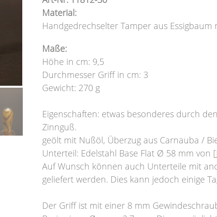
Material:
Handgedrechselter Tamper aus Essigbaum mi
Maße:
Höhe in cm: 9,5
Durchmesser Griff in cm: 3
Gewicht: 270 g
Eigenschaften: etwas besonderes durch den
Zinnguß.
geölt mit Nußöl, Überzug aus Carnauba / B
Unterteil: Edelstahl Base Flat Ø 58 mm von [
Auf Wunsch können auch Unterteile mit a
geliefert werden. Dies kann jedoch einige Ta
Der Griff ist mit einer 8 mm Gewindeschra